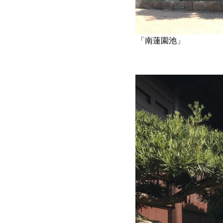
「南蓮園池」