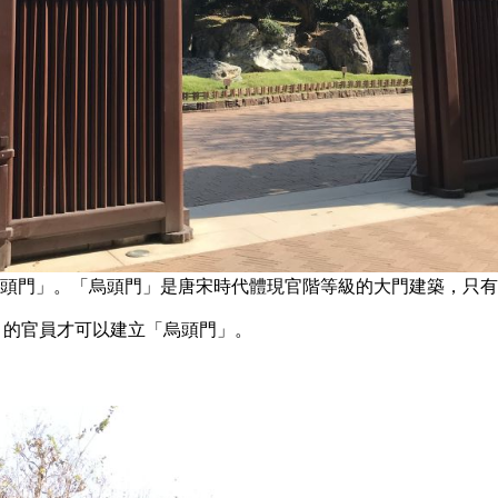
「烏頭門」。「烏頭門」是唐宋時代體現官階等級的大門建築，只
）的官員才可以建立「烏頭門」。