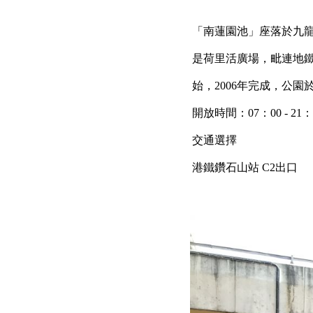
「南蓮園池」座落於九
是荷里活廣場，毗連地鐵
始，2006年完成，公園
開放時間：07：00 - 21：
交通選擇
港鐵鑽石山站 C2出口