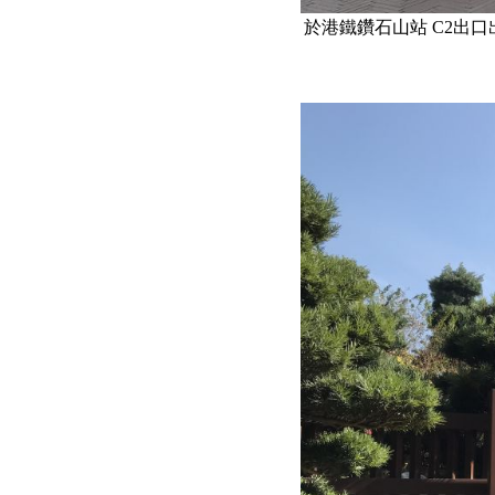
於港鐵鑽石山站 C2出