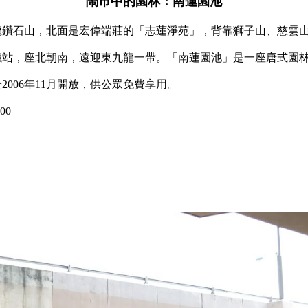
鬧市中的園林：南蓮園池
龍鑽石山，北面是宏偉端莊的「志蓮淨苑」，背靠獅子山、慈雲
站，座北朝南，遠迎東九龍一帶。「南蓮園池」是一座唐式園林，
於2006年11月開放，供公眾免費享用。
00