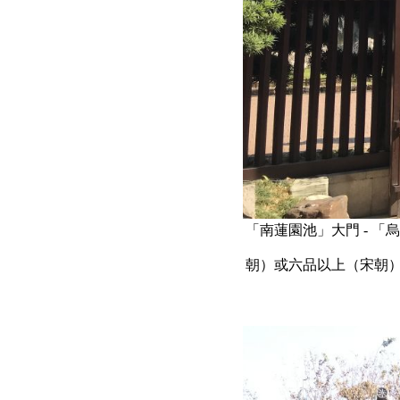
「南蓮園池」大門 - 
朝）或六品以上（宋朝