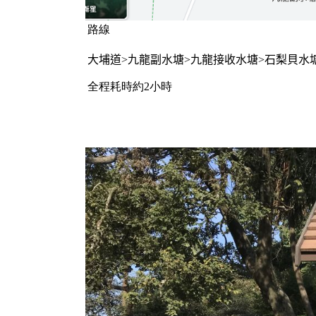
路線
大埔道
>
九龍副水塘
>
九龍接收水塘
>
石梨貝水
全程耗時約2小時