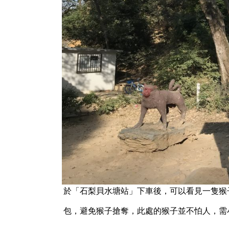
於「石梨貝水塘站」下車後，可以看見一隻猴
包，避免猴子搶奪，此處的猴子並不怕人，需