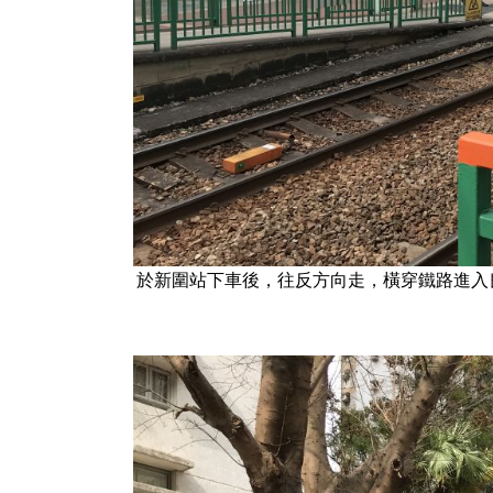
於新圍站下車後，往反方向走，橫穿鐵路進入