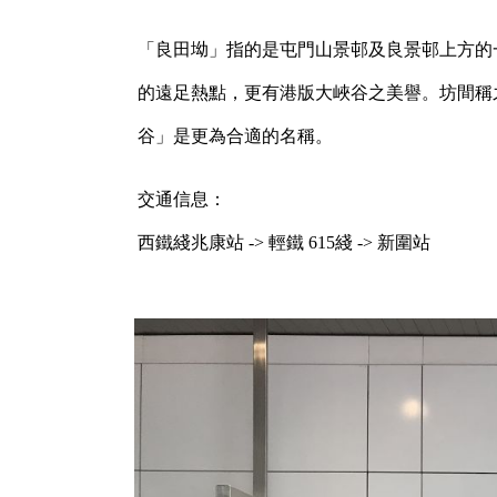
「良田坳」指的是屯門山景邨及良景邨上方的
的遠足熱點，更有港版大峽谷之美譽。坊間稱
谷」是更為合適的名稱。
交通信息：
西鐵綫兆康站 -> 輕鐵 615綫 -> 新圍站