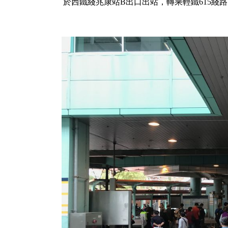
於西鐵綫兆康站B出口出站，轉乘輕鐵615綫