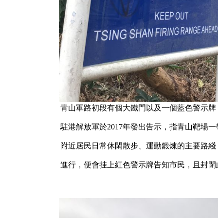
青山軍路初段有個大鐵門以及一個藍色警示牌
駐港解放軍於2017年發出告示，指青山靶場
附近居民日常休閑散步、運動鍛煉的主要路綫
進行，便會挂上紅色警示牌告知市民，且封閉