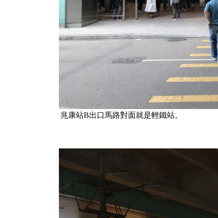
兆康站B出口馬路對面就是輕鐵站。