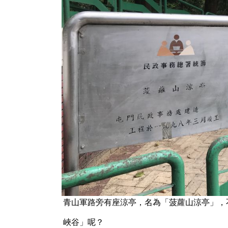
青山軍路旁有座涼亭，名為「菠蘿山涼亭」，
峽谷」呢？