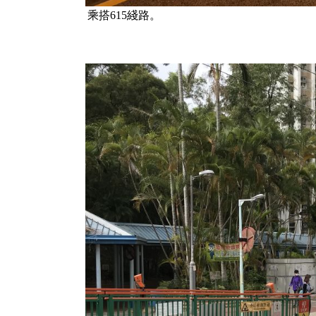
乘搭615綫路。