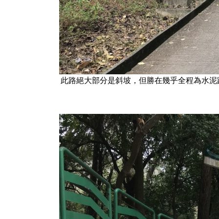
此路絕大部分是斜坡，但勝在幾乎全程為水泥