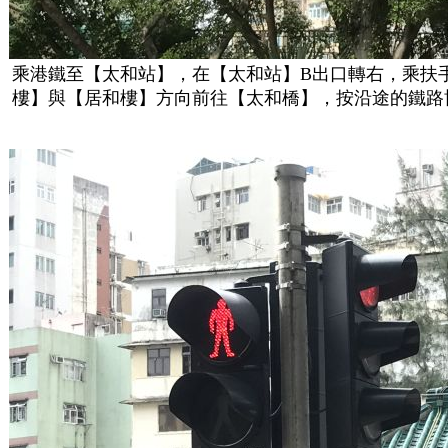
乘港鐵至【太和站】，在【太和站】B出口轉右，乘扶
樓】與【居和樓】方向前往【太和橋】，按沿途的鐵路