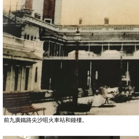
前九廣鐵路尖沙咀火車站和鐘樓。