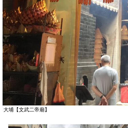
大埔【文武二帝廟】