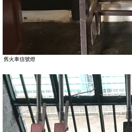
舊火車信號燈