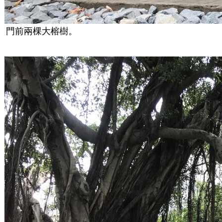
門前兩棵大榕樹。