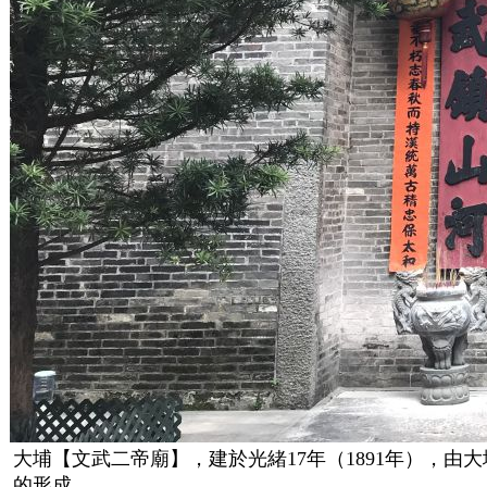
大埔【文武二帝廟】，建於
光緒
17年（1891年），由
大
的形成。